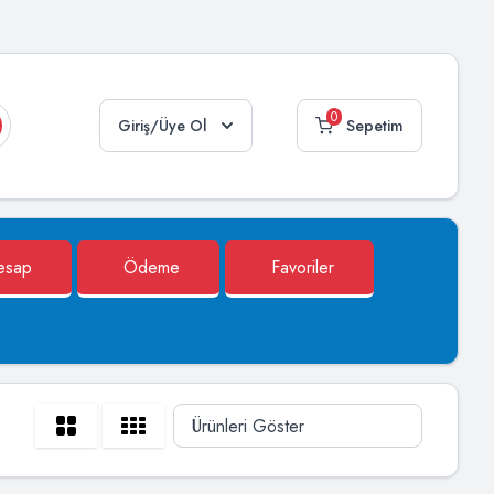
0
Giriş/Üye Ol
Sepetim
esap
Ödeme
Favoriler