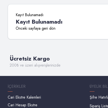
Kayıt Bulunamadı
Kayıt Bulunamadı
Önceki sayfaya geri dön
Ücretsiz Kargo
200₺ ve üzeri alışverişlerinizde
İÇERIKLER
ÜYELIK BI
Cari Ekstre Kalemleri
Şifre Hatır
Cari Hesap Ekstre
Sipariş List