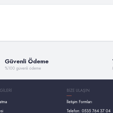
Güvenli Ödeme
%100 güvenli ödeme
LGILERI
BIZE ULAŞIN
latma
İletişim Formları
esi
Telefon: 0535 764 37 04