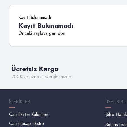
Kayıt Bulunamadı
Kayıt Bulunamadı
Önceki sayfaya geri dön
Ücretsiz Kargo
200₺ ve üzeri alışverişlerinizde
İÇERIKLER
ÜYELIK BI
Cari Ekstre Kalemleri
Şifre Hatır
Cari Hesap Ekstre
Sipariş List