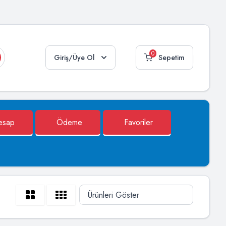
0
Giriş/Üye Ol
Sepetim
esap
Ödeme
Favoriler