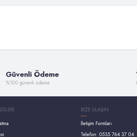
Güvenli Ödeme
%100 güvenli ödeme
LGILERI
BIZE ULAŞIN
latma
İletişim Formları
esi
Telefon: 0535 764 37 04