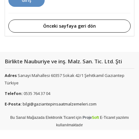
Giriş
Önceki sayfaya geri dön
Birlikte Nauburiye ve inş. Malz. San. Tic. Ltd. Şti
Adres
Sanayi Mahallesi 60357 Sokak 42/1 Şehitkamil Gaziantep
Türkiye
Telefon:
0535 764 37 04
E-Posta:
bilgi@gaziantepinsaatmalzemeleri.com
Bu
Sanal Mağaza
da
Elektronik Ticaret
için
Proje
Soft
E-Ticaret
yazılımı
kullanılmaktadır