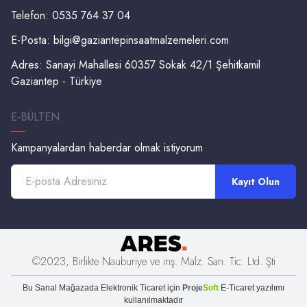
Telefon: 0535 764 37 04
E-Posta:
bilgi@gaziantepinsaatmalzemeleri.com
Adres: Sanayi Mahallesi 60357 Sokak 42/1 Şehitkamil
Gaziantep - Türkiye
E-BÜLTEN
Kampanyalardan haberdar olmak istiyorum
Kayıt Olun
©2023, Birlikte Nauburiye ve inş. Malz. San. Tic. Ltd. Şti
Bu
Sanal Mağaza
da
Elektronik Ticaret
için
Proje
Soft
E-Ticaret
yazılımı
kullanılmaktadır